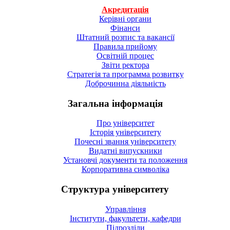
Акредитація
Керівні органи
Фінанси
Штатний розпис та вакансії
Правила прийому
Освітній процес
Звіти ректора
Стратегія та программа розвитку
Доброчинна діяльність
Загальна інформація
Про університет
Історія університету
Почесні звання університету
Видатні випускники
Установчі документи та положення
Корпоративна символiка
Структура університету
Управління
Інститути, факультети, кафедри
Підрозділи