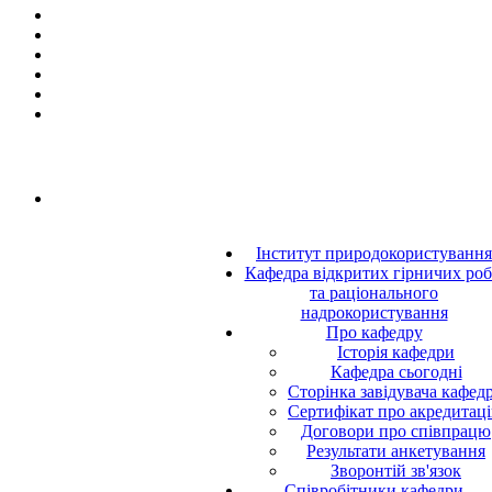
Інститут природокористування
Кафедра відкритих гірничих роб
та раціонального
надрокористування
Про кафедру
Історія кафедри
Кафедра сьогодні
Сторінка завідувача кафед
Сертифікат про акредитац
Договори про співпрацю
Результати анкетування
Зворонтій зв'язок
Співробітники кафедри