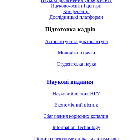
Наукові досягнення університету
Науково-освітні центри
Конференції
Дослідницькі платформи
Підготовка кадрів
Аспірантура та докторантура
Молодіжна наука
Студентська наука
Наукові видання
Науковий вісник НГУ
Економічний вісник
Збагачення корисних копалин
Information Technology
Гірнича електромеханіка та автоматика