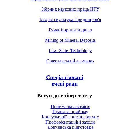
Збірник наукових праць НГУ
Історія і культура Придніпров'я
Гуманітарний журнал
Mining of Mineral Deposits
Law. State. Technology
Січеславський альманах
Спеціалізовані
вчені ради
Вступ до університету
Приймальна комісія
Правила прийому
Консультації з питань вступу
Профорієнтаційні заходи
Довузівська підготовка