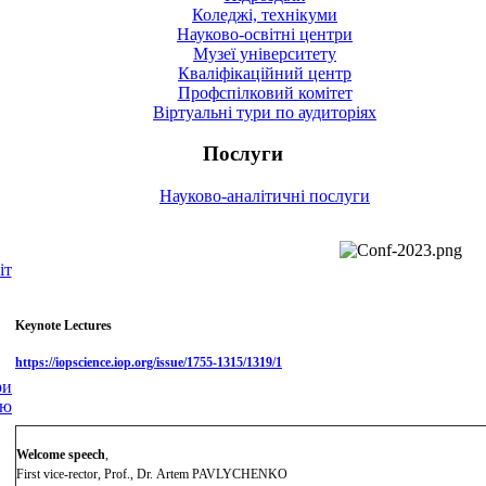
Коледжі, технікуми
Науково-освітні центри
Музеї університету
Кваліфікаційний центр
Профспілковий комітет
Віртуальні тури по аудиторіях
Послуги
Науково-аналітичні послуги
іт
Keynote Lectures
https://iopscience.iop.org/issue/1755-1315/1319/1
ри
ію
Welcome speech
,
First vice-rector, Prof., Dr. Artem PAVLYCHENKO