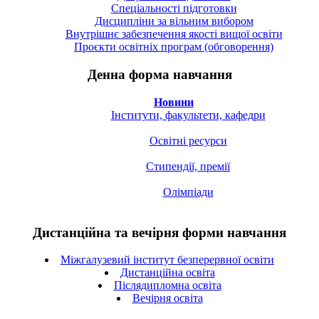
Спецiальностi підготовки
Дисципліни за вільним вибором
Внутрішнє забезпечення якості вищої освіти
Проєкти освітніх програм (обговорення)
Денна форма навчання
Новини
Інститути, факультети, кафедри
Освітні ресурси
Стипендії, премії
Олімпіади
Дистанційна та вечірня форми навчання
Міжгалузевий інститут безперервної освіти
Дистанційна освіта
Післядипломна освіта
Вечірня освіта