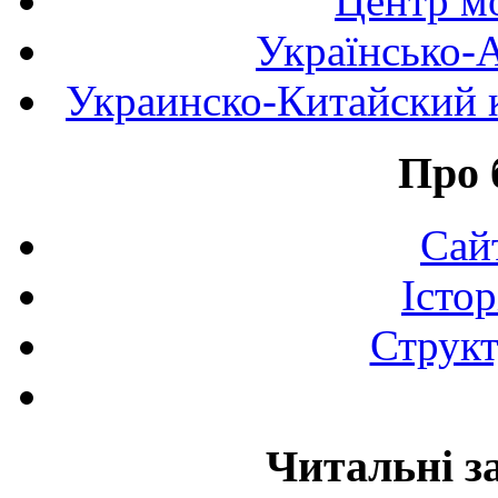
Центр мо
Українсько-
Украинско-Китайский к
Про 
Сай
Істор
Структ
Читальні з