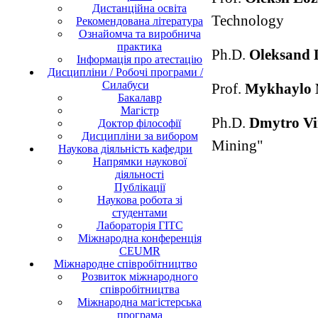
Дистанційна освіта
Technology
Рекомендована література
Ознайомча та виробнича
практика
Ph.D.​
O
leksand
Інформація про атестацію
Дисципліни / Робочі програми /
Силабуси
Prof.
M
ykhaylo
Бакалавр
Магістр
Ph.D.​
D
mytro
Vi
Доктор філософії
Дисципліни за вибором
Mining"
Наукова діяльність кафедри
Напрямки наукової
діяльності
Публікації
Наукова робота зі
студентами
Лабораторія ГІТС
Міжнародна конференція
CEUMR
Міжнародне співробітництво
Розвиток міжнародного
співробітництва
Міжнародна магістерська
програма