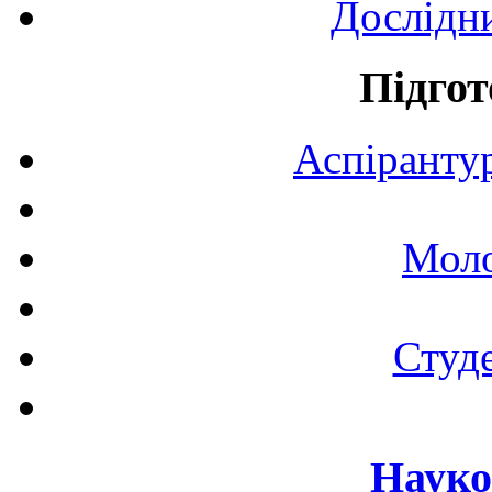
Дослідн
Підгот
Аспірантур
Моло
Студе
Науко