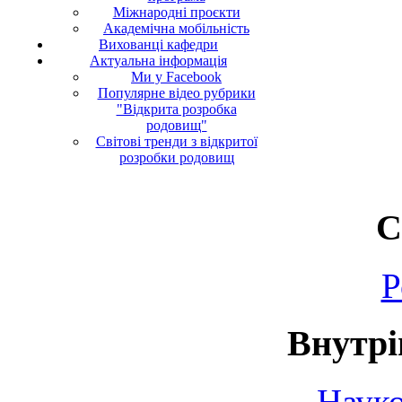
Міжнародні проєкти
Академічна мобільність
Вихованці кафедри
Актуальна інформація
Ми у Facebook
Популярне відео рубрики
"Відкрита розробка
родовищ"
Світові тренди з відкритої
розробки родовищ
С
Р
Внутрі
Науко