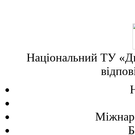
Національний ТУ «Дн
відпов
Міжнаро
Б