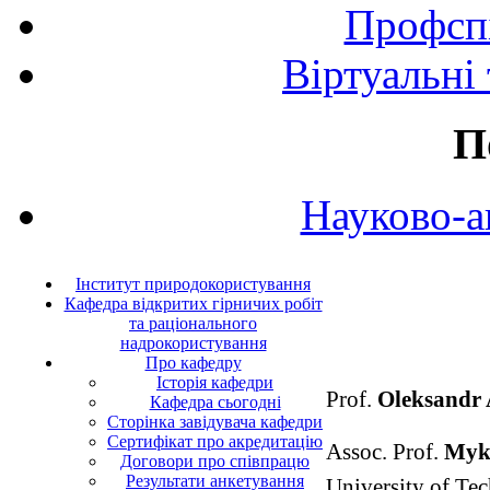
Профспі
Віртуальні
П
Науково-а
Інститут природокористування
Кафедра відкритих гірничих робіт
та раціонального
надрокористування
Про кафедру
Історія кафедри
Prof.
O
leksandr
Кафедра сьогодні
Сторінка завідувача кафедри
Сертифікат про акредитацію
Assoc.
Prof.
M
yk
Договори про співпрацю
Результати анкетування
University of Te