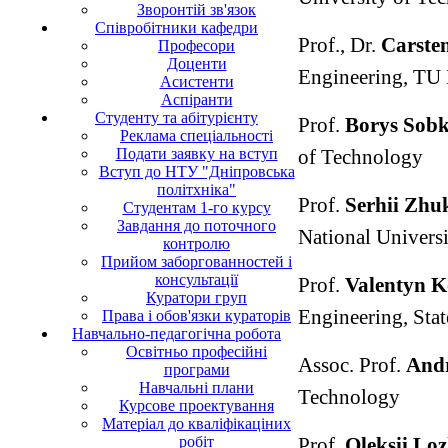
Зворонтій зв'язок
Співробітники кафедри
Prof., Dr.
C
arste
Професори
Доценти
Engineering, TU
Асистенти
Аспіранти
Студенту та абітурієнту
Prof.
B
orys
Sob
Реклама спеціальності
Подати заявку на вступ
of Technology
Вступ до НТУ "Дніпровська
політхніка"
Prof.
S
erhii
Zhu
Студентам 1-го курсу
Завдання до поточного
National Univers
контролю
Прийом заборгованностей і
консультації
Prof.
V
alentyn
K
Куратори груп
Engineering, Sta
Права і обов'язки кураторів
Навчально-педагогічна робота
Освітньо професійні
Assoc. Prof.
A
ndr
програми
Навчальні плани
Technology
Курсове проектування
Матеріал до кваліфікаціних
робіт
Prof.
O
leksii
Loz