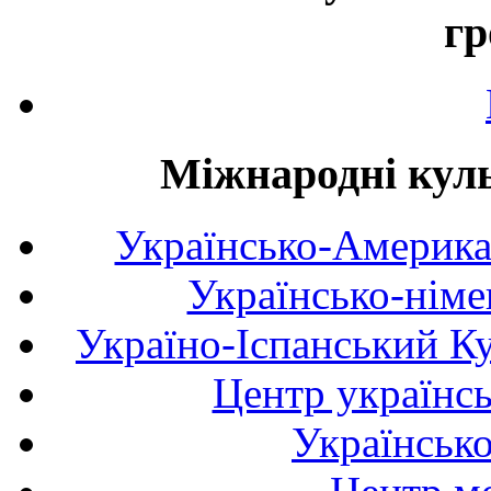
гр
Міжнародні куль
Українсько-Америка
Українсько-німе
Україно-Іспанський К
Центр українсь
Українськ