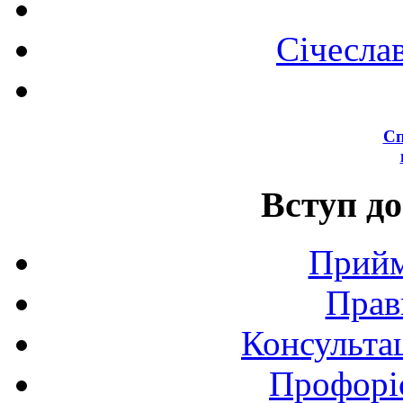
Січесла
Сп
Вступ до
Прийм
Прав
Консультац
Профоріє