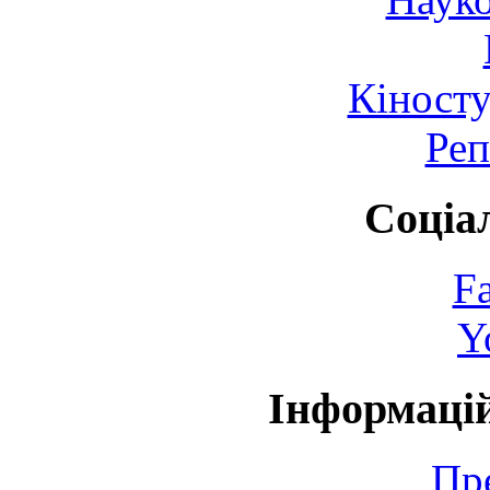
Кіносту
Реп
Соціа
F
Y
Інформаці
Пр