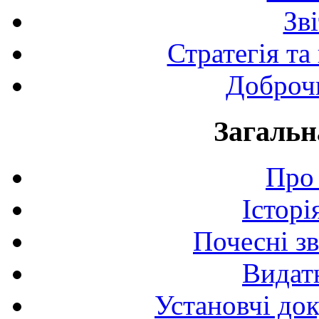
Зв
Стратегія та
Доброчи
Загальн
Про 
Історі
Почесні з
Видат
Установчі до